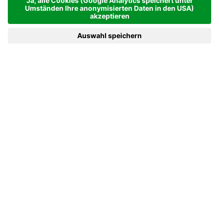
MENÜ
GUTSCHEINE
TELEFON
ANFRAGEN
BUCHEN
Virtuell abtauchen
ZEIT FÜR EIN BATTLE.
Abgerundet wird diese Abenteuerwelt mit Playstations und der
neusten Generation der Nintendo WII. Hier trifft man sich nach
dem Toben oder für eine kurze Verschnaufpause zwischendurch
und taucht in virtuelle Welten ab.
Nächste Station