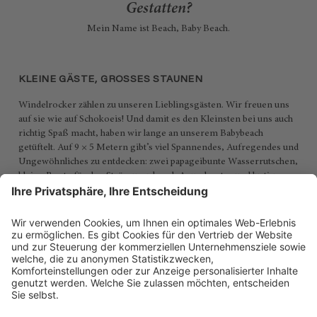
Gestatten?
Mein Name ist Beach, Baby Beach.
KLEINE GÄSTE, GROSSES STAUNEN
Windelrocker zählen zu unseren Lieblingsgästen. Wir freuen uns
auf sie wie auf Schokoeis! Und damit es den Kleinsten bei uns auch
richtig Spaß macht, haben wir lange an unserem Babybeach
getüftelt. Auf 9 × 5 Metern gibt’s viel Spannendes, Aufregendes und
Ungewöhnliches zu entdecken: zwei papageibunte Wasserrutschen,
kleine Boote für den Strömungskanal, Aquashooter und lustige
Tiere für nonstop Wasseraction.