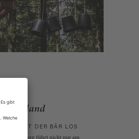
nteuerland
ERLOS IST DER BÄR LOS
lebnisreichweg führt nicht nur am