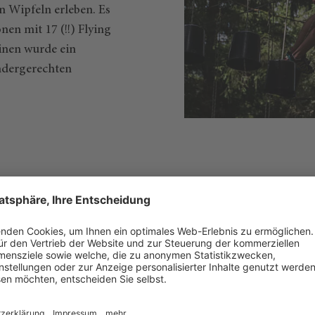
 Wipfeln erleben. Es
nen mit 17 (!!) Flying
einen wurde ein
indergerechten
Abe
IN G
Der Er