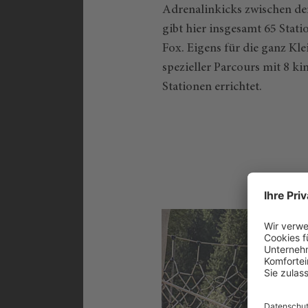
Adrenalinkicks zwischen den
gibt hier insgesamt 65 Statio
Fox. Eigens für die ganz Kl
spezieller Parcours mit 8 k
Stationen errichtet.