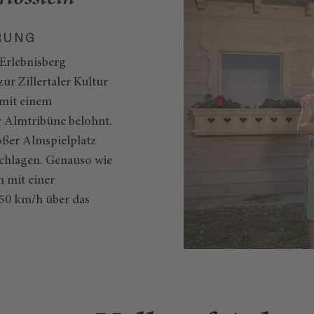
RUNG
rlebnisberg
zur Zillertaler Kultur
mit einem
 Almtribüne belohnt.
oßer Almspielplatz
schlagen. Genauso wie
 mit einer
 50 km/h über das