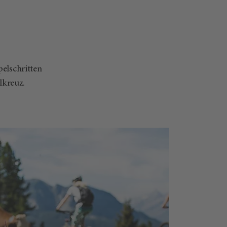
.
pelschritten
lkreuz.