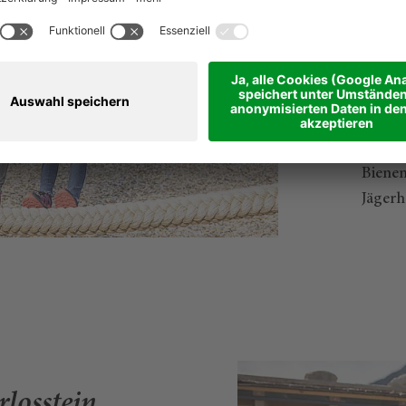
Hochse
Walds
Tramp
Mounta
Abente
Theme
Biene
Jägerh
losstein