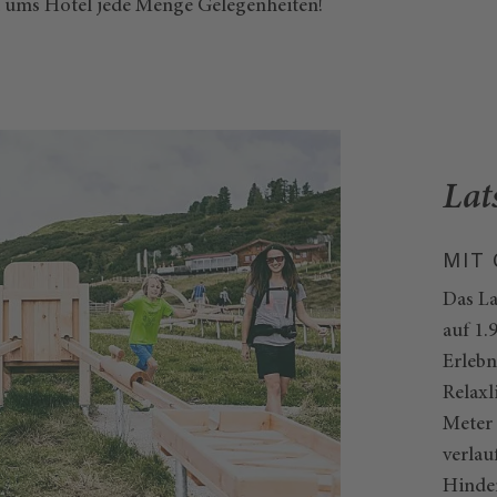
nd ums Hotel jede Menge Gelegenheiten!
Lat
MIT
Das La
auf 1.
Erlebn
Relaxl
Meter
verlau
Hinder