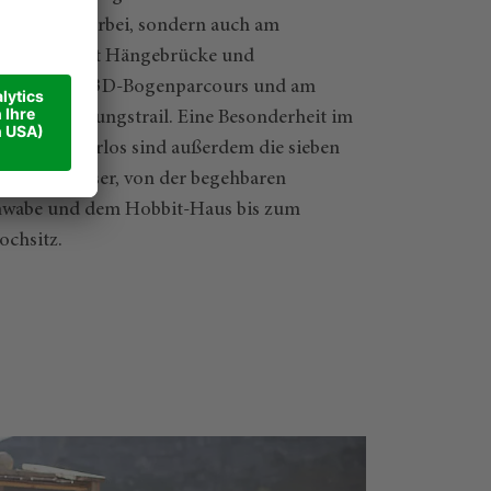
ilgarten vorbei, sondern auch am
pielplatz mit Hängebrücke und
olinen, am 3D-Bogenparcours und am
inbike-Übungstrail. Eine Besonderheit im
uerland Gerlos sind außerdem die sieben
nbaumhäuser, von der begehbaren
nwabe und dem Hobbit-Haus bis zum
ochsitz.